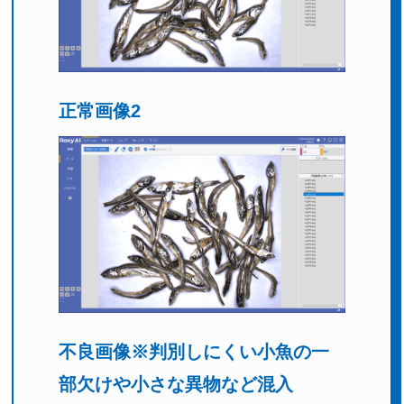
正常画像2
不良画像
※判別しにくい小魚の一
部欠けや小さな異物など混入