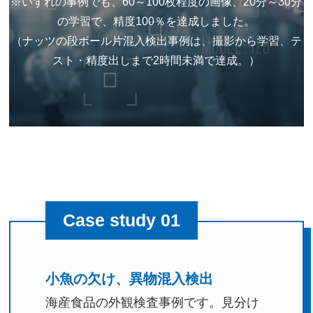
※いずれの事例でも、60～100枚程度の画像、20分～30分
の学習で、精度100％を達成しました。
（ナッツの段ボール片混入検出事例は、撮影から学習、テ
スト・精度出しまで2時間未満で達成。）
Case study 01
小魚の欠け、異物混入検出
海産食品の外観検査事例です。見分け