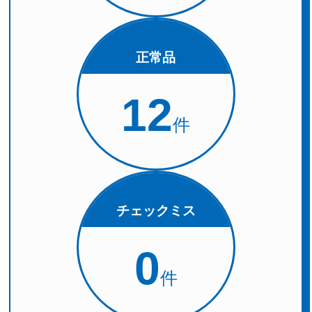
正常品
12
件
チェックミス
0
件