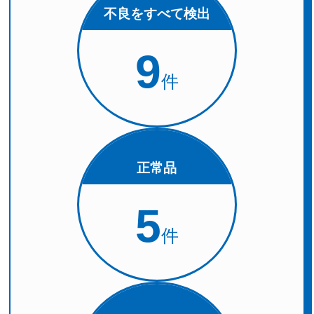
不良をすべて検出
9
件
正常品
5
件