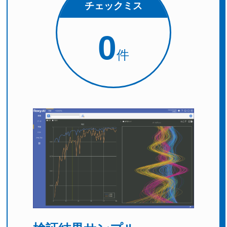
チェックミス
0
件