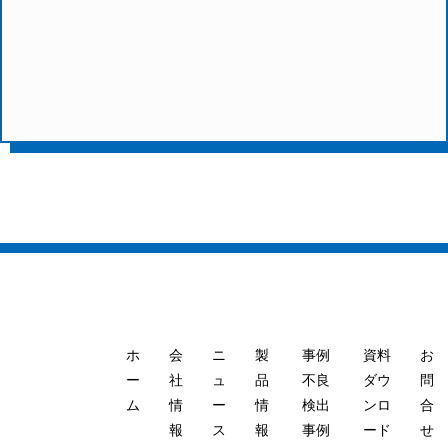
ホ
会
ニ
製
事例
資料
お
ー
社
ュ
品
不良
ダウ
問
ム
情
ー
情
検出
ンロ
合
報
ス
報
事例
ード
せ