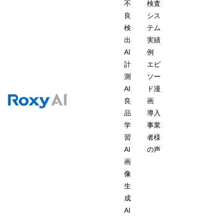
不
検査
良
シス
検
テム
出
実績
AI
例
計
エピ
測
ソー
AI
ド漫
良
画
品
導入
学
事業
習
者様
AI
の声
画
像
生
成
AI